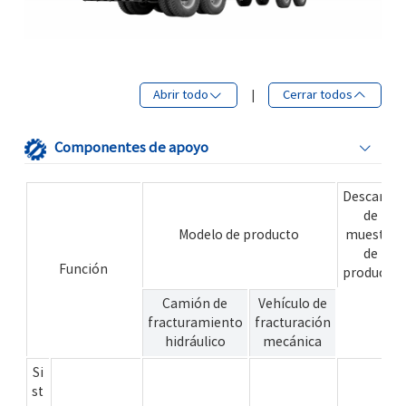
Abrir todo
|
Cerrar todos
Componentes de apoyo
Descarga
de
Modelo de producto
muestra
de
Función
producto
Camión de
Vehículo de
fracturamiento
fracturación
hidráulico
mecánica
Si
st