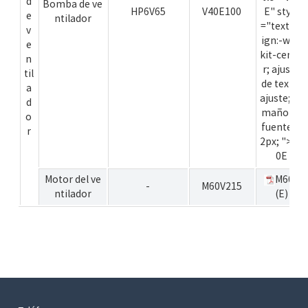
d
Bomba de ve
HP6V65
V40E100
E" style
e
ntilador
="text-al
v
ign:-web
e
kit-cente
n
r; ajuste
til
de texto:
a
ajuste; ta
d
maño de
o
fuente: 1
r
2px; ">V4
0E
Motor del ve
M60V
-
M60V215
ntilador
(E)