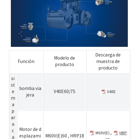
Descarga de
Modelo de
Función
muestra de
producto
producto
si
st
bomba via
e
V40E60/75
V40E
jera
m
a
p
ar
a
Motor de d
c
,
M60V(E)
HRP
esplazami
M60V(E)60
,
HRP18
a