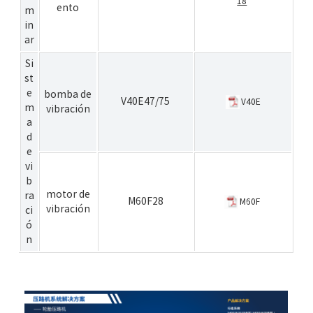
18
ento
m
in
ar
Si
st
e
bomba de
V40E47/75
V40E
m
vibración
a
d
e
vi
b
motor de
ra
M60F28
M60F
vibración
ci
ó
n