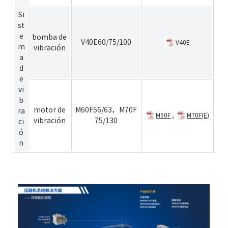
Si
st
e
bomba de
V40E60/75/100
V40E
m
vibración
a
d
e
vi
b
motor de
M60F56/63
，
M70F
ra
M60F
,
M70F(E)
vibración
75/130
ci
ó
n