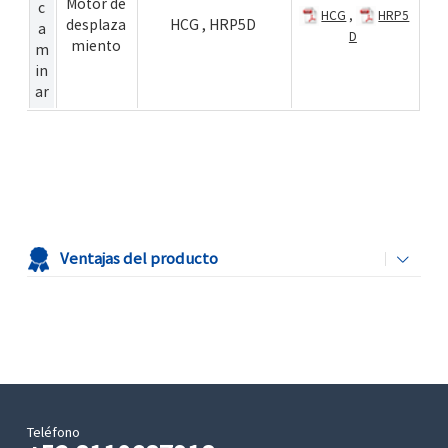
Motor de
c
HCG
,
HRP5
desplaza
HCG
,
HRP5D
a
D
miento
m
in
ar
Ventajas del producto
Teléfono