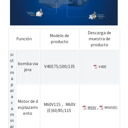
Descarga de
Modelo de
Función
muestra de
producto
producto
si
st
bomba via
e
V40E75/100/135
V40E
jera
m
a
p
ar
a
Motor de d
c
M60V115
，
M60V
esplazami
,
M60V
M60V(E)
a
(E)60/85/115
ento
m
in
ar