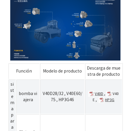
Descarga de mue
Función
Modelo de producto
stra de producto
si
st
bomba vi
V40D28/32
,
V40E60/
,
V40D
V40
e
ajera
75
,
HP3G46
,
E
HP3G
m
a
p
ar
a