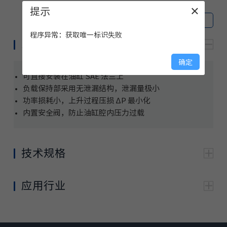
提示
×
打开所有
|
关闭所有
程序异常：获取唯一标识失败
系列优势
确定
可直接安装在油缸 SAE 法兰上
负载保持部采用无泄漏结构，泄漏量极小
功率损耗小，上升过程压损 ΔP 最小化
内置安全阀，防止油缸腔内压力过载
技术规格
型号
HHRB20P-S398
HHRB25P-S403
（HL，HLP）按DIN51524 标准；
应用行业
液压油液
液压油液 HEES( 合成醇 ) 按
VDMA24568 标准
工作介
质范围
℃
-20℃～ +90℃