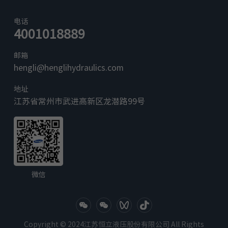
温度
环境温
电话
℃
-40℃～ +60℃
4001018889
度范围
汽车起重机
履带起重机
粘度范
2
10~380
mm
/s
邮箱
围
hengli@henglihydraulics.com
油液最高污染度等级按 NAS 1638 9 级
油液污染度
和 ISO4406 20/18/15 级
地址
进油口
江苏省常州市武进高新区龙潜路99号
最高压
bar
420
力
额定流
L/min
250
360
量
A 口加压时，PA=0.4
开启压
微信
bar
PL 口加压时，
PL 口加压时，
力
PPL=4.8
PPL=4.8
3/4 ' SAE J518( 高
1 ' SAE J518( 高压
油口规格
压系列 )
系列 )
Copyright © 2024江苏恒立液压股份有限公司 All Rights