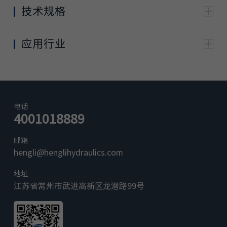
技术规格
通 用
型号 350 ( 带减压阀 )
kg
5.2
应用行业
不带电磁
kg
4.2
换向阀
重量
型号 100 ( 不
带两路电
kg
6.1
带减压阀 )
磁换向阀
带三路电
kg
6.8
电话
磁换向阀
4001018889
小微型挖掘机
中大型挖掘机
邮箱
型号 350
bar
最大至 350
进口压
hengli@henglihydraulics.com
力
型号 100
bar
最大值至 100
地址
减压阀
江苏省常州市武进高新区龙潜路99号
出口压
型号 350
bar
33.5 至 36.5
力
型号 350
L/min
20
最大流
量