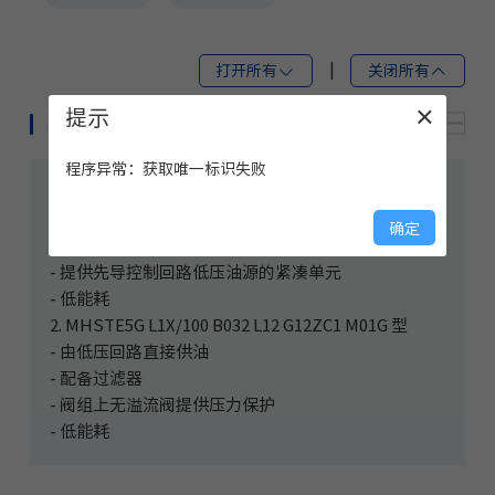
打开所有
|
关闭所有
提示
×
系列优势
程序异常：获取唯一标识失败
1. MHSTE5G L1X/350 B032 L12 G12W M01 型
- 可以由高压回路直接供油
确定
- 插装式溢流阀为先导控制回路提供压力保护
- 提供先导控制回路低压油源的紧凑单元
- 低能耗
2. MHSTE5G L1X/100 B032 L12 G12ZC1 M01G 型
- 由低压回路直接供油
- 配备过滤器
- 阀组上无溢流阀提供压力保护
- 低能耗