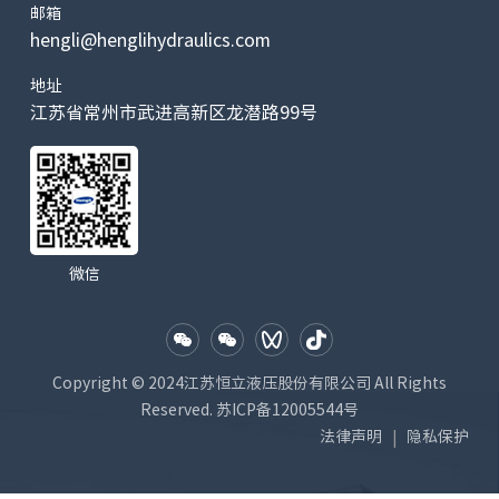
邮箱
额定
hengli@henglihydraulics.com
输出
168.5
410
670
930
扭矩
地址
(N·m)
扭
中大型挖掘机
江苏省常州市武进高新区龙潜路99号
矩
最大
制动
178
475
874
1210
马
扭矩
达
(N·m)
制
最小
微信
动
压力
15
22
34
34
解
(bar)
除
先
Copyright © 2024江苏恒立液压股份有限公司 All Rights
导
最大
Reserved.
苏ICP备12005544号
压力
49
49
49
49
法律声明
隐私保护
|
压
(bar)
力