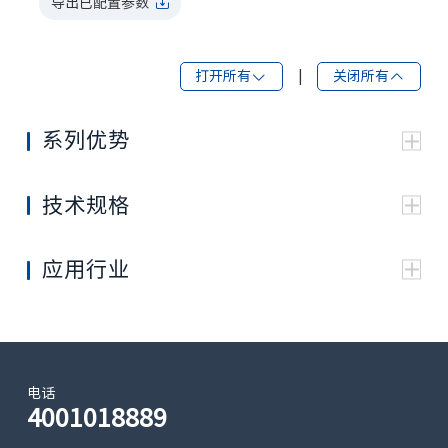
导出已配置参数
打开所有
|
关闭所有
系列优势
斜盘式柱塞马达，内置有机械式制动器、溢流阀、补
油阀，防反转阀
技术规格
高紧凑型设计，集成布置旋转部件、机械式制动部件
规格
45
80
130
180
和附属阀部件
常用排量
安装法兰采用特殊设计，可与减速机齿圈直接连接
44.1
79.9
129.2
180.1
应用行业
cc/rev
基于成熟技术，进行了轻量化、紧凑化改进，提高了
输出功率
旋转方向
双 向
可用于中大型挖掘机、旋挖钻机等移动机
械的回转场
最高转速
合
1750
2200
1850
1680
(rpm)
最高使用
电话
4001018889
压力
240
324
324
324
(bar)