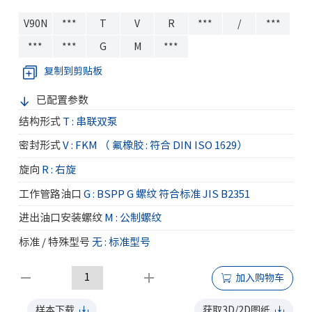
V90N
***
T
V
R
***
/
***
***
***
G
M
***
复制到剪贴板
已配置参数
结构形式
T : 串联双泵
密封形式
V : FKM （ 氟橡胶 : 符合 DIN ISO 1629）
旋向
R : 右旋
工作管路油口
G : BSPP G 螺纹 符合标准 JIS B2351
进出油口安装螺纹
M : 公制螺纹
标准 / 特殊型号
无 : 标准型号
加入购物车
样本下载
获取3D/2D图纸