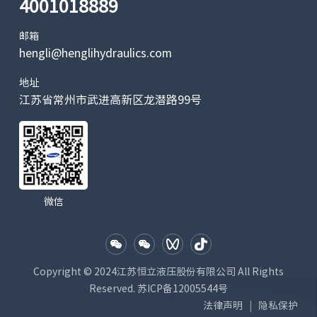
4001018889
00
压
转速
(rpm)
增
18
邮箱
-
-
2000
2000
压
00
hengli@henglihydraulics.com
不
转速
20
地址
增
3000
2800
2000
2000
最高
00
履带起重机
江苏省常州市武进高新区龙潜路99号
压
转速
(rpm)
增
20
-
-
2200
2200
压
00
最低转速
500
(rpm)
微信
额定压力
38
350
350
380
380
(bar)
0
压力
峰值压力
42
400
400
420
420
(bar)
0
Copyright © 2024江苏恒立液压股份有限公司 All Rights
壳体
额定压力
Reserved.
苏ICP备12005544号
2
压力
(bar)
法律声明
隐私保护
|