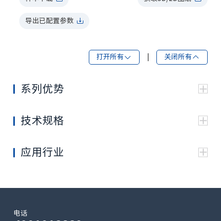
导出已配置参数
打开所有
|
关闭所有
系列优势
用于开式回路重载工况的变量柱塞双联泵
可选装 PTO 取力口或增压叶轮
技术规格
多种控制方式选择
33
效率高，寿命长
规格
75
85
280
300
0
紧凑设计
应用行业
33
特殊壳体结构设计，实现低噪音需求
300
0
排量 (cc/rev)
75×2
85×2
280×2
×2
×
2
不
18
电话
增
2450
2200
1800
1800
额定