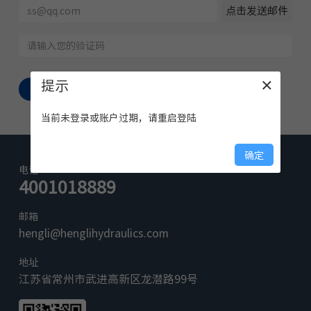
点击发送邮件
提示
×
保存
当前未登录或账户过期，请重启登陆
确定
电话
4001018889
邮箱
hengli@henglihydraulics.com
地址
江苏省常州市武进高新区龙潜路99号