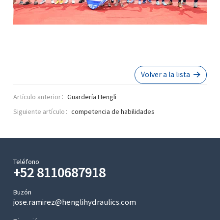
Volver a la lista
Artículo anterior：
Guardería Hengli
Siguiente artículo：
competencia de habilidades
Teléfono
+52 8110687918
Buzón
jose.ramirez@henglihydraulics.com