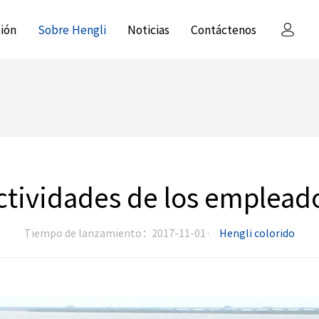
ción
Sobre Hengli
Noticias
Contáctenos
ctividades de los emplead
Tiempo de lanzamiento：2017-11-01·
Hengli colorido