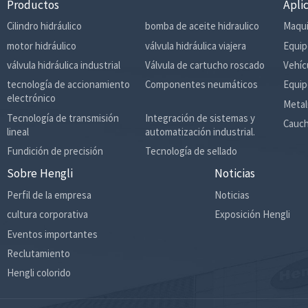
Productos
Apli
Cilindro hidráulico
bomba de aceite hidraulico
Maqui
motor hidráulico
válvula hidráulica viajera
Equip
válvula hidráulica industrial
Válvula de cartucho roscado
Vehíc
tecnología de accionamiento
Componentes neumáticos
Equip
electrónico
Metal
Tecnología de transmisión
Integración de sistemas y
Cauch
lineal
automatización industrial.
Fundición de precisión
Tecnología de sellado
Sobre Hengli
Noticias
Perfil de la empresa
Noticias
cultura corporativa
Exposición Hengli
Eventos importantes
Reclutamiento
Hengli colorido