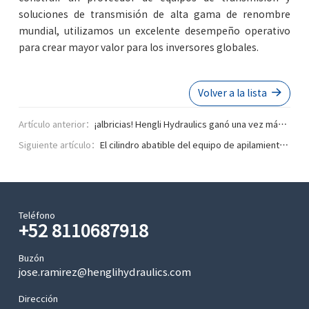
soluciones de transmisión de alta gama de renombre
mundial, utilizamos un excelente desempeño operativo
para crear mayor valor para los inversores globales.
Volver a la lista
Artículo anterior：
¡albricias! Hengli Hydraulics ganó una vez más
Siguiente artículo：
el título de "Empresa campeona individual de
El cilindro abatible del equipo de apilamiento
fabricación" nacional
de agua logra nuevos resultados
Teléfono
+52 8110687918
Buzón
jose.ramirez@henglihydraulics.com
Dirección